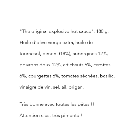
Description du
produit
"The original explosive hot sauce". 180 g.
Huile d'olive vierge extra, huile de
tournesol, piment (18%), aubergines 12%,
poivrons doux 12%, artichauts 6%, carottes
6%, courgettes 6%, tomates séchées, basilic,
vinaigre de vin, sel, ail, origan.
Très bonne avec toutes les pâtes !!
Attention c’est très pimenté !